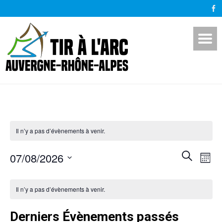
Il n’y a pas d’évènements à venir.
Recher
Na
07/08/2026
RECHERCHE
MOIS
de
et
Sélectionnez
Calendrier
vu
navigat
une
Il n’y a pas d’évènements à venir.
de
Év
date.
de
Évènements
Derniers Évènements passés
vues