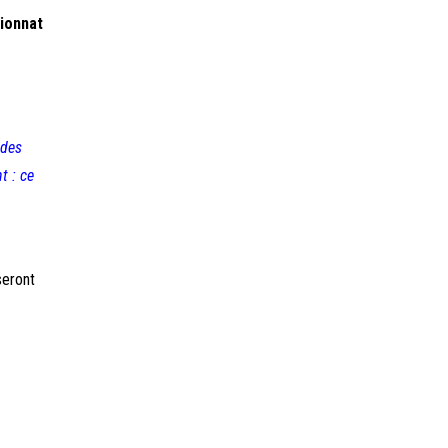
ionnat
 des
t : ce
seront