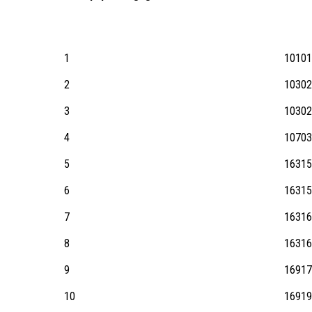
Equipes U13-U15
(B/M)
( max 16 équipes )
1
1010
2
1030
3
1030
4
1070
5
1631
6
1631
7
1631
8
1631
9
1691
10
1691