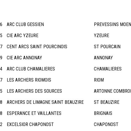
16
ARC CLUB GESSIEN
PREVESSINS MOE
25
CIE ARC YZEURE
YZEURE
27
CENT ARCS SAINT POURCINOIS
ST POURCAIN
39
CIE ARC ANNONAY
ANNONAY
54
ARC CLUB CHAMALIERES
CHAMALIERES
57
LES ARCHERS RIOMOIS
RIOM
65
LES ARCHERS DES SOURCES
ARTONNE COMBRO
68
ARCHERS DE LIMAGNE SAINT BEAUZIRE
ST BEAUZIRE
78
ESPERANCE ET VAILLANTES
BRIGNAIS
92
EXCELSIOR CHAPONOST
CHAPONOST