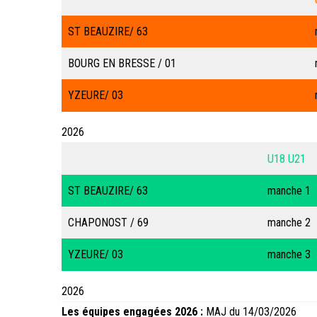
ST BEAUZIRE/ 63
BOURG EN BRESSE / 01
YZEURE/ 03
2026
U18 U21
ST BEAUZIRE/ 63
manche 1
CHAPONOST / 69
manche 2
YZEURE/ 03
manche 3
2026
Les équipes engagées 2026 :
MAJ du 14/03/2026