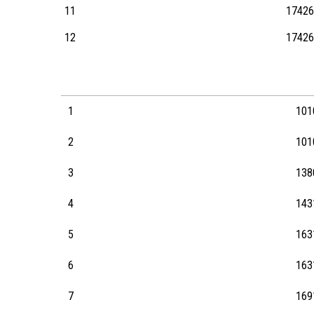
11
1742
12
1742
Equipes U18-U21
(C/J)
( max 16 équipes )
1
101
2
101
3
138
4
143
5
163
6
163
7
169