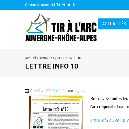
Contactez nous :
04 74 19 16 15
ACTUALITÉS
Accueil
/
Actualités
/
LETTRE INFO 10
LETTRE INFO 10
Publié le
2020-04-21
par
sophie
Retrouvez toutes les d
l’arc régional et natio
lettre info AURA 10 