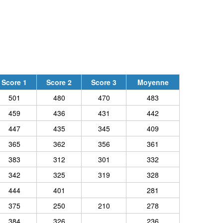
Score 1
Score 2
Score 3
Moyenne
501
480
470
483
459
436
431
442
447
435
345
409
365
362
356
361
383
312
301
332
342
325
319
328
444
401
281
375
250
210
278
384
326
236