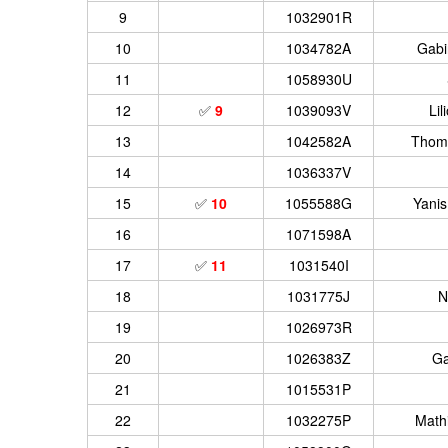
9
1032901R
10
1034782A
Gabi
11
1058930U
12
✅
9
1039093V
Li
13
1042582A
Thoma
14
1036337V
15
✅
10
1055588G
Yanis
16
1071598A
17
✅
11
1031540I
18
1031775J
N
19
1026973R
20
1026383Z
Ga
21
1015531P
22
1032275P
Math