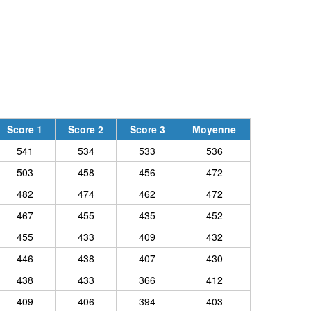
Score 1
Score 2
Score 3
Moyenne
541
534
533
536
503
458
456
472
482
474
462
472
467
455
435
452
455
433
409
432
446
438
407
430
438
433
366
412
409
406
394
403