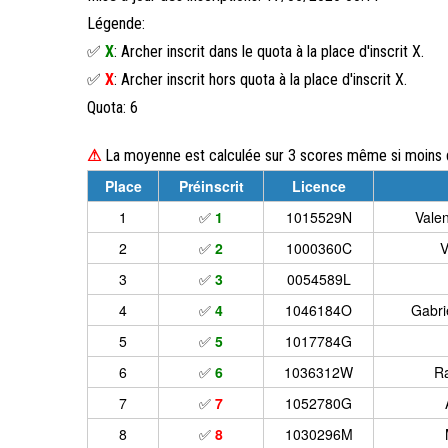
Légende:
✅
X
: Archer inscrit dans le quota à la place d'inscrit X.
✅
X
: Archer inscrit hors quota à la place d'inscrit X.
Quota: 6
⚠
La moyenne est calculée sur 3 scores même si moins d
Place
Préinscrit
Licence
1
✅
1
1015529N
Vale
2
✅
2
1000360C
V
3
✅
3
0054589L
4
✅
4
1046184O
Gabri
5
✅
5
1017784G
6
✅
6
1036312W
Ra
7
✅
7
1052780G
8
✅
8
1030296M