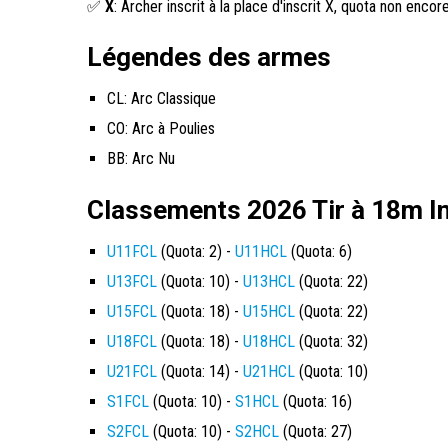
✅
X
: Archer inscrit à la place d'inscrit X, quota non encore
Légendes des armes
CL: Arc Classique
CO: Arc à Poulies
BB: Arc Nu
Classements 2026 Tir à 18m In
U11FCL
(Quota: 2) -
U11HCL
(Quota: 6)
U13FCL
(Quota: 10) -
U13HCL
(Quota: 22)
U15FCL
(Quota: 18) -
U15HCL
(Quota: 22)
U18FCL
(Quota: 18) -
U18HCL
(Quota: 32)
U21FCL
(Quota: 14) -
U21HCL
(Quota: 10)
S1FCL
(Quota: 10) -
S1HCL
(Quota: 16)
S2FCL
(Quota: 10) -
S2HCL
(Quota: 27)