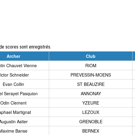
e scores sont enregistrés.
Archer
Club
ntin Chauvet Vienne
RIOM
ictor Schneider
PREVESSIN-MOENS
Evan Collin
ST BEAUZIRE
el Serayet Pasquion
ANNONAY
Odin Clement
YZEURE
phael Martignat
LEZOUX
Augustin Astier
GRENOBLE
Maxime Banse
BERNEX