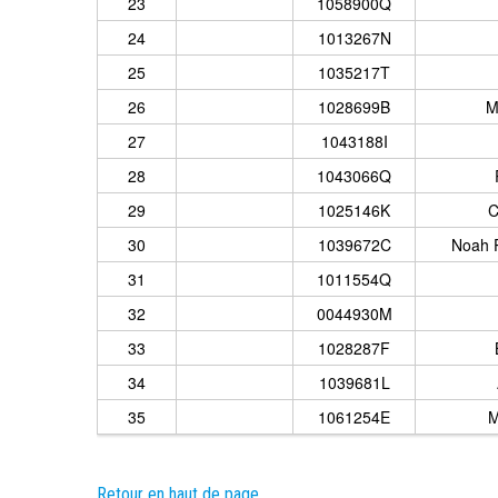
23
1058900Q
24
1013267N
25
1035217T
26
1028699B
M
27
1043188I
28
1043066Q
29
1025146K
C
30
1039672C
Noah P
31
1011554Q
32
0044930M
33
1028287F
34
1039681L
35
1061254E
M
Retour en haut de page