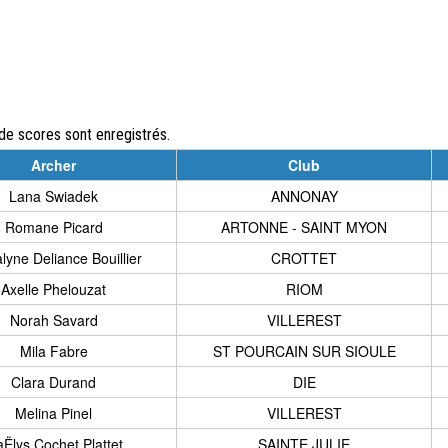
e scores sont enregistrés.
Archer
Club
Lana Swiadek
ANNONAY
Romane Picard
ARTONNE - SAINT MYON
lyne Deliance Bouillier
CROTTET
Axelle Phelouzat
RIOM
Norah Savard
VILLEREST
Mila Fabre
ST POURCAIN SUR SIOULE
Clara Durand
DIE
Melina Pinel
VILLEREST
Ëlys Cochet Plattet
SAINTE JULIE