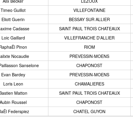
Alix Becker
LEZOUX
Timeo Guillot
VILLEFONTAINE
Eliott Guerin
BESSAY SUR ALLIER
axime Cadasse
SAINT PAUL TROIS CHATEAUX
Loic Gaillard
VILLEFRANCHE D'ALLIER
RaphaËl Pinon
RIOM
alixte Nocaudie
PREVESSIN-MOENS
aillasson Sanselone
CHAPONOST
Evan Bardey
PREVESSIN-MOENS
Loris Leon
CHAMALIERES
Bastien Matton
SAINT PAUL TROIS CHATEAUX
Aubin Roussel
CHAPONOST
aËl Federspiez
CHATEL GUYON