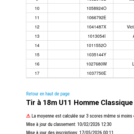
10
1058924O
11
1066792E
12
1041487X
Vic
13
1013054I
14
1011552O
15
1035144Y
16
1027680W
17
1037750E
Retour en haut de page
Tir à 18m U11 Homme Classique
⚠
La moyenne est calculée sur 3 scores même si moins d
Mise à jour du classement: 10/02/2026 12:30
Mise à jour des inscriptions: 17/05/2026 00:11