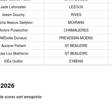
Jade Leforestier
LEZOUX
Isleen Douchy
RIVES
toria Assous Sadykov
MOIRANS
Ambre Puissochet
CHAMALIERES
MÉlodie Dunaud
PREVESSIN-MOENS
Auriane Parlant
ST BEAUZIRE
Lisa-Lou Matheron
ST BEAUZIRE
ElÉa Guillot
EYBENS
 2026
e scores sont enregistrés.