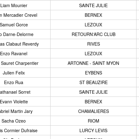
Liam Mounier
SAINTE JULIE
n Mercadier Crevel
BERNEX
Samuel Gorce
LEZOUX
lio Darne-Delorme
RETOURN'ARC CLUB
s Clabaut Reverdy
RIVES
Enzo Ravanel
LEZOUX
 Sauret Charpentier
ARTONNE - SAINT MYON
Julien Felix
EYBENS
Enzo Rua
ST BEAUZIRE
athanael Sorret
SAINTE JULIE
Evann Violette
BERNEX
briel Martin Jary
CHAMALIERES
Sacha Ozeo
RIOM
is Cormier Dufraise
LURCY LEVIS