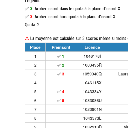
Légende:
✅
X
: Archer inscrit dans le quota à la place d'inscrit X.
✅
X
: Archer inscrit hors quota à la place d'inscrit X.
Quota: 2
⚠
La moyenne est calculée sur 3 scores même si moins d
Place
Préinscrit
Licence
1
✅
1
1046178I
2
✅
2
1003495R
3
✅
3
1059940Q
Laura
4
1046115X
5
✅
4
1043334Y
6
✅
5
1033086U
7
1023901N
8
1043373L
9
1032913D
Ma