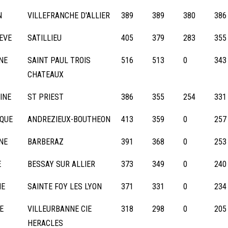
N
VILLEFRANCHE D'ALLIER
389
389
380
386
EVE
SATILLIEU
405
379
283
355
NE
SAINT PAUL TROIS
516
513
0
343
CHATEAUX
INE
ST PRIEST
386
355
254
331
IQUE
ANDREZIEUX-BOUTHEON
413
359
0
257
NE
BARBERAZ
391
368
0
253
E
BESSAY SUR ALLIER
373
349
0
240
NE
SAINTE FOY LES LYON
371
331
0
234
E
VILLEURBANNE CIE
318
298
0
205
HERACLES