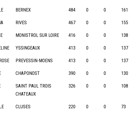
LE
BERNEX
484
0
0
161
IA
RIVES
467
0
0
155
LE
MONISTROL SUR LOIRE
416
0
0
138
LINE
YSSINGEAUX
413
0
0
137
ROSE
PREVESSIN-MOENS
413
0
0
137
E
CHAPONOST
390
0
0
130
E
SAINT PAUL TROIS
326
0
0
108
CHATEAUX
LE
CLUSES
220
0
0
73