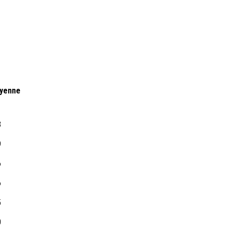
yenne
3
9
6
6
5
0