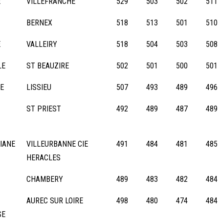
E
VILLEFRANCHE
529
503
502
511
BERNEX
518
513
501
510
E
VALLEIRY
518
504
503
508
LE
ST BEAUZIRE
502
501
500
501
E
LISSIEU
507
493
489
496
ST PRIEST
492
489
487
489
IANE
VILLEURBANNE CIE
491
484
481
485
HERACLES
H
CHAMBERY
489
483
482
484
AUREC SUR LOIRE
498
480
474
484
SE