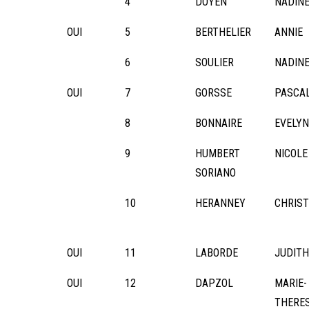
4
DOYEN
NADIN
OUI
5
BERTHELIER
ANNIE
6
SOULIER
NADIN
OUI
7
GORSSE
PASCA
8
BONNAIRE
EVELYN
9
HUMBERT
NICOLE
SORIANO
10
HERANNEY
CHRIST
OUI
11
LABORDE
JUDIT
OUI
12
DAPZOL
MARIE-
THERE