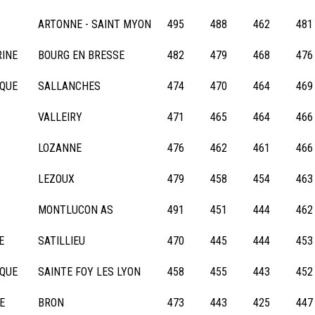
ARTONNE - SAINT MYON
495
488
462
481
RINE
BOURG EN BRESSE
482
479
468
476
IQUE
SALLANCHES
474
470
464
469
VALLEIRY
471
465
464
466
LOZANNE
476
462
461
466
LEZOUX
479
458
454
463
MONTLUCON AS
491
451
444
462
E
SATILLIEU
470
445
444
453
IQUE
SAINTE FOY LES LYON
458
455
443
452
E
BRON
473
443
425
447