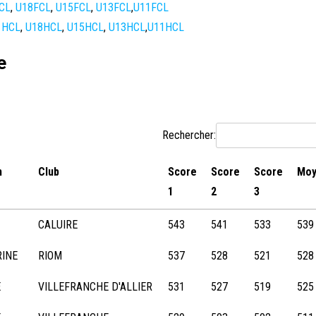
CL
,
U18FCL
,
U15FCL
,
U13FCL
,
U11FCL
1HCL
,
U18HCL
,
U15HCL
,
U13HCL
,
U11HCL
e
Rechercher:
m
Club
Score
Score
Score
Moy
1
2
3
CALUIRE
543
541
533
539
RINE
RIOM
537
528
521
528
E
VILLEFRANCHE D'ALLIER
531
527
519
525