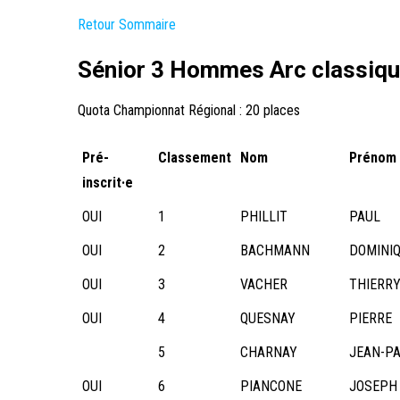
Retour Sommaire
Sénior 3 Hommes Arc classiq
Quota Championnat Régional : 20 places
Pré-
Classement
Nom
Prénom
inscrit·e
OUI
1
PHILLIT
PAUL
OUI
2
BACHMANN
DOMINI
OUI
3
VACHER
THIERR
OUI
4
QUESNAY
PIERRE
5
CHARNAY
JEAN-P
OUI
6
PIANCONE
JOSEPH