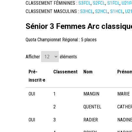
CLASSEMENT FÉMININES :
S3FCL
,
S2FCL
,
S1FCL
,
U21F
CLASSEMENT MASCULINS :
S3HCL
,
S2HCL
,
S1HCL
,
U2
Sénior 3 Femmes Arc classiqu
Quota Championnat Régional : 5 places
Afficher
éléments
Pré-
Classement
Nom
Préno
inscrit·e
OUI
1
MANGIN
MARIE
2
QUENTEL
CATHE
OUI
3
RADIER
NADIN