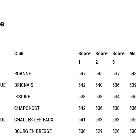
ue
Club
Score
Score
Score
Mo
1
2
3
ROANNE
547
545
537
54
QUE
BRIGNAIS
542
540
536
53
Y
ISSOIRE
538
538
534
53
CHAPONOST
542
536
530
53
AUL
CHALLES LES EAUX
541
533
533
53
BOURG EN BRESSE
536
529
526
53